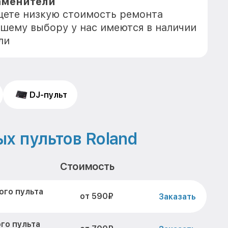
аменители
ищете низкую стоимость ремонта
ашему выбору у нас имеются в наличии
ли
DJ-пульт
х пультов Roland
Стоимость
ого пульта
от 590₽
Заказать
го пульта