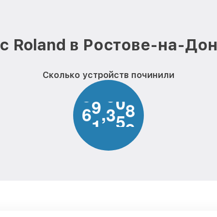
пульта Roland
с Roland в Ростове-на-Дон
Сколько устройств починили
6
1
0
0
0
,