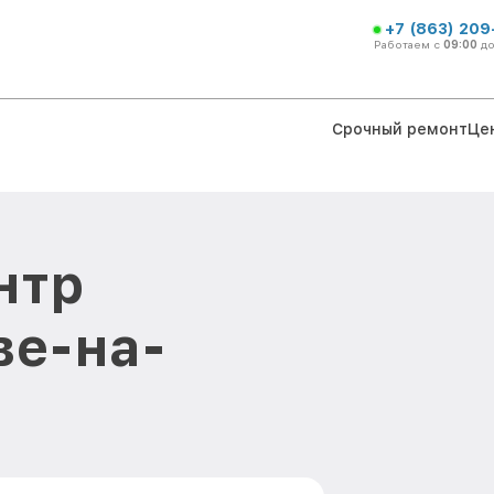
+7 (863) 209
Работаем с
09:00
д
Срочный ремонт
Це
нтр
ве-на-