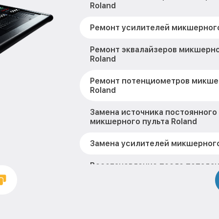
Roland
Ремонт усилителей микшерного
Ремонт эквалайзеров микшерно
Roland
Ремонт потенциометров микше
Roland
Замена источника постоянного
микшерного пульта Roland
Замена усилителей микшерного
Восстановление после попадан
микшерного пульта Roland
Замена фейдеров микшерного п
Ремонт корпусных элементов 